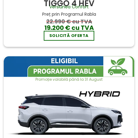
TIGGO 4 HEV
Versiunea Confort
Preț prin Programul Rabla
22.990 € cu TVA
19.200 € cu TVA
SOLICITĂ OFERTA
Promoție valabilă până la 31 August