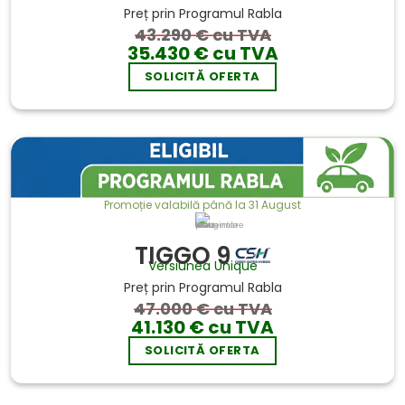
Preț prin Programul Rabla
43.290 € cu TVA
35.430 € cu TVA
SOLICITĂ OFERTA
Promoție valabilă până la 31 August
Imaginile sunt cu titlu de prezentare
TIGGO 9
Versiunea Unique
Preț prin Programul Rabla
47.000 € cu TVA
41.130 € cu TVA
SOLICITĂ OFERTA