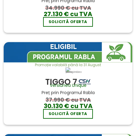
Preț prin Programul Rabla
34.990 € cu TVA
27.130 € cu TVA
SOLICITĂ OFERTA
Promoție valabilă până la 31 August
Imaginile sunt cu titlu de prezentare
TIGGO 7
Versiunea Unique
Preț prin Programul Rabla
37.990 € cu TVA
30.130 € cu TVA
SOLICITĂ OFERTA