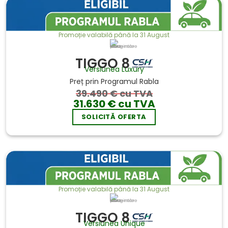
Promoție valabilă până la 31 August
Imaginile sunt cu titlu de prezentare
TIGGO 8
Versiunea Luxury
Preț prin Programul Rabla
39.490 € cu TVA
31.630 € cu TVA
SOLICITĂ OFERTA
Promoție valabilă până la 31 August
Imaginile sunt cu titlu de prezentare
TIGGO 8
Versiunea Unique