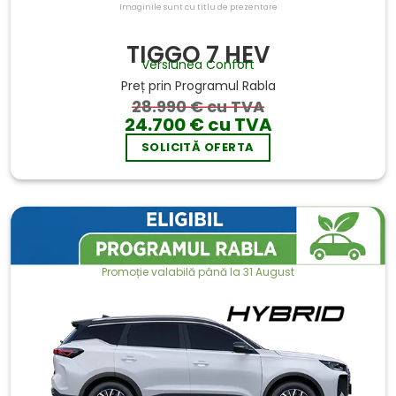
Imaginile sunt cu titlu de prezentare
TIGGO 7 HEV
Versiunea Confort
Preț prin Programul Rabla
28.990 € cu TVA
24.700 € cu TVA
SOLICITĂ OFERTA
Promoție valabilă până la 31 August